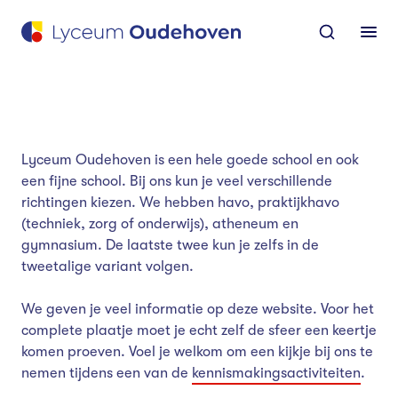
Skip
Skip
Go to the homepage
to
to
Ope
the
content
footer
men
Lyceum Oudehoven is een hele goede school en ook
een fijne school. Bij ons kun je veel verschillende
richtingen kiezen. We hebben havo, praktijkhavo
(techniek, zorg of onderwijs), atheneum en
gymnasium. De laatste twee kun je zelfs in de
tweetalige variant volgen.
We geven je veel informatie op deze website. Voor het
complete plaatje moet je echt zelf de sfeer een keertje
komen proeven. Voel je welkom om een kijkje bij ons te
nemen tijdens een van de
kennismakingsactiviteiten
.