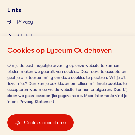
Links
Privacy
Alle links voor
medewerkers
Cookies op Lyceum Oudehoven
Cookiebeleid
Om je de best mogelijke ervaring op onze website te kunnen
bieden maken we gebruik van cookies. Door deze te accepteren
Contact
geef je ons toestemming om deze cookies te plaatsen. Wil je dit
liever niet? Dan kun je ook kiezen om alleen minimale cookies te
accepteren waarmee we de website kunnen analyseren. Daarbij
Hoefslag 4
slaan we geen persoonlijke gegevens op. Meer informatie vind je
4205 NK Gorinchem
in ons
Privacy Statement
.
0183 64 66 20
Cookies accepteren
Volg ons